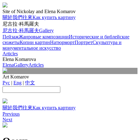
Site of Nickolay and Elena Komarov
關於我們
往來
Как купить картину
尼古拉·科馬羅夫
尼古拉·科馬羅夫
Gallery
Пейзаж
Жанровые композиции
Исторические и библейские
сюжеты
Копии картин
Натюрморт
Портрет
Скульптура и
монументальное искусство
Articles
Elena Komarova
Elena
Gallery
Articles
Art Komarov
Рус
|
Eng
|
中文
關於我們
往來
Как купить картину
Previous
Next