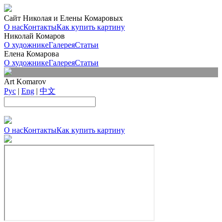
Сайт Николая и Елены Комаровых
О нас
Контакты
Как купить картину
Николай Комаров
О художнике
Галерея
Статьи
Елена Комарова
О художнике
Галерея
Статьи
Art Komarov
Рус
|
Eng
|
中文
О нас
Контакты
Как купить картину