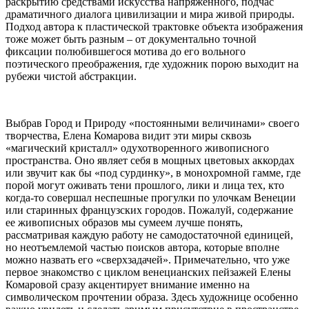
раскрытию средствами искусства напряженного, подчас
драматичного диалога цивилизации и мира живой природы.
Подход автора к пластической трактовке объекта изображения
тоже может быть разным – от документально точной
фиксации полюбившегося мотива до его вольного
поэтического преображения, где художник порою выходит на
рубежи чистой абстракции.
Выбрав Город и Природу «постоянными величинами» своего
творчества, Елена Комарова видит эти миры сквозь
«магический кристалл» одухотворенного живописного
пространства. Оно являет себя в мощных цветовых аккордах
или звучит как бы «под сурдинку», в монохромной гамме, где
порой могут оживать тени прошлого, лики и лица тех, кто
когда-то совершал неспешные прогулки по улочкам Венеции
или старинных французских городов. Пожалуй, содержание
ее живописных образов мы сумеем лучше понять,
рассматривая каждую работу не самодостаточной единицей,
но неотъемлемой частью поисков автора, которые вполне
можно назвать его «сверхзадачей». Примечательно, что уже
первое знакомство с циклом венецианских пейзажей Елены
Комаровой сразу акцентирует внимание именно на
символическом прочтении образа. Здесь художнице особенно