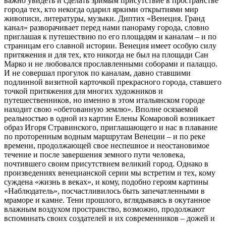
важно увидеть и сделать зримым присутствие в пространстве
города тех, кто некогда одарил яркими открытиями мир
живописи, литературы, музыки. Диптих «Венеция. Гранд
канал» разворачивает перед нами панораму города, словно
приглашая к путешествию по его площадям и каналам – и по
страницам его славной истории. Венеция имеет особую силу
притяжения и для тех, кто никогда не был на площади Сан
Марко и не любовался прославленными соборами и палаццо.
И не совершал прогулок по каналам, давно ставшими
подлинной визитной карточкой прекрасного города, ставшего
точкой притяжения для многих художников и
путешественников, но именно в этом итальянском городе
находит свою «обетованную землю». Вполне осязаемой
реальностью в одной из картин Елены Комаровой возникает
образ Игоря Стравинского, приглашающего и нас в плавание
по проторенным водным маршрутам Венеции – и по реке
времени, продолжающей свое неспешное и неостановимое
течение и после завершения земного пути человека,
почтившего своим присутствием великий город. Однако в
произведениях венецианской серии мы встретим и тех, кому
суждена «жизнь в веках», и кому, подобно героям картины
«Наблюдатель», посчастливилось быть запечатленными в
мраморе и камне. Тени прошлого, вглядываясь в окутанное
влажным воздухом пространство, возможно, продолжают
вспоминать своих создателей и их современников – дожей и