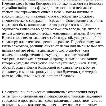
Именно здесь Елена Комарова не только намекает на близость
случайно найденных форм деталям осеннего пейзажа с
трепетным отражением синевы неба и золота листвы на
водной глади, но и находит ключ к раскрытию сложного
символического содержания Времени. Содержание это, опять
же, может быть вполне адекватно раскрыто и в образе
одинокого кипариса во дворике южного города, где автор в
целом следует реалистической концепции пейзажа. И тут же
Время снова веско заявляет о себе в другой, уже условной по
характеру пластического решения работе. Подобно тому, как
кисть археолога, расчищающего от песка или пыли только что
найденный артефакт, в диптихе «Золото скифов» она
извлекает изображения из «культурного слоя» чистой
материи, в потеках, сгустках и причудливых образованиях
которых угадываются условные силуэты всадников. Итак,
образ Города у Елены Комаровой открывает путь к более
сложному и многомерному понятию Времени, где «мерой
всех вещей», тем не менее, остается Человек.
Не случайно и лирические живописные откровения могут
быть прочно связанными с импрессионистическим видением
городского пространства. Здесь различимо радостное чувство
открытия мира, которое мы переживаем ярким солнечным