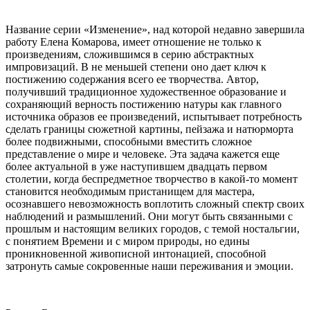
Название серии «Изменение», над которой недавно завершила
работу Елена Комарова, имеет отношение не только к
произведениям, сложившимся в серию абстрактных
импровизаций. В не меньшей степени оно дает ключ к
постижению содержания всего ее творчества. Автор,
получивший традиционное художественное образование и
сохраняющий верность постижению натуры как главного
источника образов ее произведений, испытывает потребность
сделать границы сюжетной картины, пейзажа и натюрморта
более подвижными, способными вместить сложное
представление о мире и человеке. Эта задача кажется еще
более актуальной в уже наступившем двадцать первом
столетии, когда беспредметное творчество в какой-то момент
становится необходимым пристанищем для мастера,
осознавшего невозможность воплотить сложный спектр своих
наблюдений и размышлений. Они могут быть связанными с
прошлым и настоящим великих городов, с темой ностальгии,
с понятием Времени и с миром природы, но едины
проникновенной живописной интонацией, способной
затронуть самые сокровенные наши переживания и эмоции.