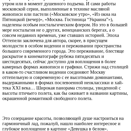
утром или в момент душевного подъема. И сами работы
московской серии, выполненные в технике масляной
живописи или пастели («Московское утро», «Из окна на
Пятницкой (вечер)», «Москва. Гостиница “Украина”»),
наделены особым ностальгическим флером. Но это в большей
мере ностальгия не о других, венецианских берегах, а о
совсем недавних временах, уже ставших историей. Эпоха
Оттепели заключена для автора, скорее, в присущем
молодости в особом видении и переживании пространства
большого современного города. Это переживание, блестяще
раскрытое в кинематографе рубежа пятидесятых и
шестидесятых, сейчас доступно для воплощения в более
камерных формах живописи и графики. Стрижи над столицей
в каком-то счастливом видении соединяют Москву
оттепельную и современную с ее высотными доминантами,
выдержанными в формах послевоенной неоклассики и хай-
тека XXI века… Широкая панорама столицы, увиденной с
высоты птичьего полета, как бы оживает в названии картины,
окрашенной романтикой свободного полета.
Это созерцание красоты, позволяющей душе настроиться на
гармоничный лад, пожалуй, нашло наиболее интересное и
глубокое воплощение в картине «Девушка в белом».