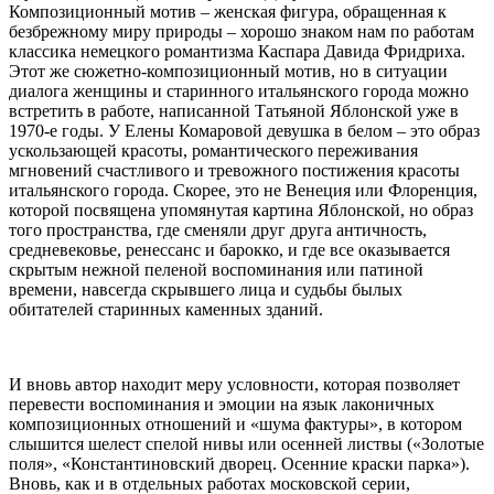
Композиционный мотив – женская фигура, обращенная к
безбрежному миру природы – хорошо знаком нам по работам
классика немецкого романтизма Каспара Давида Фридриха.
Этот же сюжетно-композиционный мотив, но в ситуации
диалога женщины и старинного итальянского города можно
встретить в работе, написанной Татьяной Яблонской уже в
1970-е годы. У Елены Комаровой девушка в белом – это образ
ускользающей красоты, романтического переживания
мгновений счастливого и тревожного постижения красоты
итальянского города. Скорее, это не Венеция или Флоренция,
которой посвящена упомянутая картина Яблонской, но образ
того пространства, где сменяли друг друга античность,
средневековье, ренессанс и барокко, и где все оказывается
скрытым нежной пеленой воспоминания или патиной
времени, навсегда скрывшего лица и судьбы былых
обитателей старинных каменных зданий.
И вновь автор находит меру условности, которая позволяет
перевести воспоминания и эмоции на язык лаконичных
композиционных отношений и «шума фактуры», в котором
слышится шелест спелой нивы или осенней листвы («Золотые
поля», «Константиновский дворец. Осенние краски парка»).
Вновь, как и в отдельных работах московской серии,