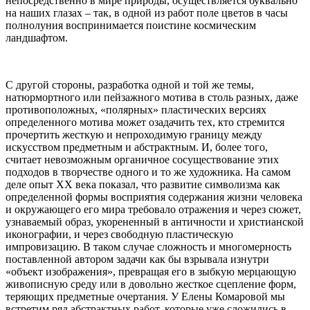
непосредственно в мире природы, осуществляется буквально
на наших глазах – так, в одной из работ поле цветов в часы
полнолуния воспринимается поистине космическим
ландшафтом.
С другой стороны, разработка одной и той же темы,
натюрмортного или пейзажного мотива в столь разных, даже
противоположных, «полярных» пластических версиях
определенного мотива может озадачить тех, кто стремится
прочертить жесткую и непроходимую границу между
искусством предметным и абстрактным. И, более того,
считает невозможным органичное сосуществование этих
подходов в творчестве одного и то же художника. На самом
деле опыт ХХ века показал, что развитие символизма как
определенной формы восприятия содержания жизни человека
и окружающего его мира требовало отражения и через сюжет,
узнаваемый образ, укорененный в античности и христианской
иконографии, и через свободную пластическую
импровизацию. В таком случае сложность и многомерность
поставленной автором задачи как бы взрывала изнутри
«объект изображения», превращая его в зыбкую мерцающую
живописную среду или в довольно жесткое сцепление форм,
теряющих предметные очертания. У Елены Комаровой мы
встретим ряд абстрактных работ, которые уже сложились в