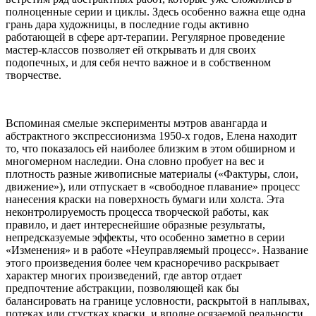
полноценные серии и циклы. Здесь особенно важна еще одна
грань дара художницы, в последние годы активно
работающей в сфере арт-терапии. Регулярное проведение
мастер-классов позволяет ей открывать и для своих
подопечных, и для себя нечто важное и в собственном
творчестве.
Вспоминая смелые эксперименты мэтров авангарда и
абстрактного экспрессионизма 1950-х годов, Елена находит
то, что показалось ей наиболее близким в этом обширном и
многомерном наследии. Она словно пробует на вес и
плотность разные живописные материалы («Фактуры, слои,
движение»), или отпускает в «свободное плавание» процесс
нанесения краски на поверхность бумаги или холста. Эта
неконтролируемость процесса творческой работы, как
правило, и дает интереснейшие образные результаты,
непредсказуемые эффекты, что особенно заметно в серии
«Изменения» и в работе «Неуправляемый процесс». Название
этого произведения более чем красноречиво раскрывает
характер многих произведений, где автор отдает
предпочтение абстракции, позволяющей как бы
балансировать на границе условности, раскрытой в наплывах,
потеках или сгустках краски, и вполне осязаемой реальности.