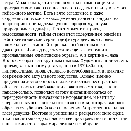
ветра. Может быть, эти эксперименты с композицией и
пространством как раз и позволяют создать интригу в рамках
пейзажного мотива. Есть нечто загадочное и даже
сюрреалистическое в «выходе» венецианской гондолы на
территорию, принадлежащую не городскому, но уже
природному ландшафту. И этот момент интриги,
недосказанности, тайны становится содержанием одной из
работ венецианской серии, где фигура девушки словно
вложена в изысканный карнавальный костюм как в
драгоценный оклад (здесь можно еще раз вспомнить
прославленные климтовские образы). А в картине «Глаза
Востока» образ взят крупным планом. Художница прибегает к
приему, характерному для модного в 1970-80-е годы
гиперреализма, вновь ставшего востребованным в практике
современного актуального искусства. Однако именно
предельная достоверность и даже известная бесстрастная
объективность в изображении сюжетного мотива, как ни
парадоксально, позволяет автору дистанцироваться от
перегруженности визуальной информацией, и найти ту
энергию прямого зрительного воздействия, которая выводит
образ из сугубо житейского измерения. Устремленные на нас
глаза девушки Востока и увиденная в раскрытом окне сцена
тихой молитвы создают настоящее пространство тишины, где
снова оживает загадка мира человеческой души.