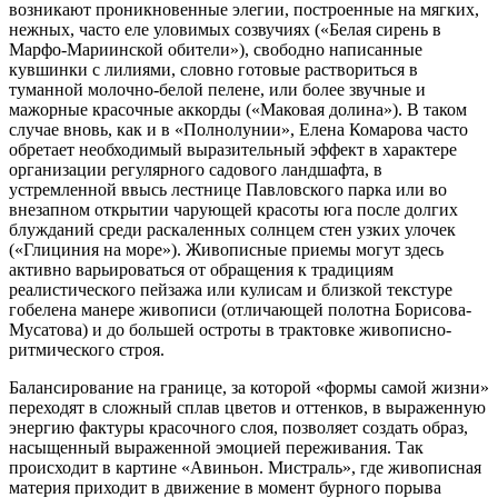
возникают проникновенные элегии, построенные на мягких,
нежных, часто еле уловимых созвучиях («Белая сирень в
Марфо-Мариинской обители»), свободно написанные
кувшинки с лилиями, словно готовые раствориться в
туманной молочно-белой пелене, или более звучные и
мажорные красочные аккорды («Маковая долина»). В таком
случае вновь, как и в «Полнолунии», Елена Комарова часто
обретает необходимый выразительный эффект в характере
организации регулярного садового ландшафта, в
устремленной ввысь лестнице Павловского парка или во
внезапном открытии чарующей красоты юга после долгих
блужданий среди раскаленных солнцем стен узких улочек
(«Глициния на море»). Живописные приемы могут здесь
активно варьироваться от обращения к традициям
реалистического пейзажа или кулисам и близкой текстуре
гобелена манере живописи (отличающей полотна Борисова-
Мусатова) и до большей остроты в трактовке живописно-
ритмического строя.
Балансирование на границе, за которой «формы самой жизни»
переходят в сложный сплав цветов и оттенков, в выраженную
энергию фактуры красочного слоя, позволяет создать образ,
насыщенный выраженной эмоцией переживания. Так
происходит в картине «Авиньон. Мистраль», где живописная
материя приходит в движение в момент бурного порыва