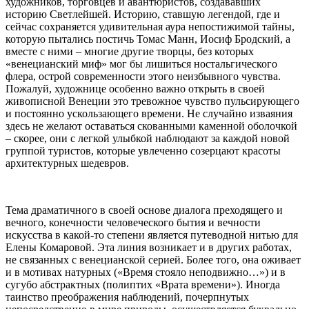
художников, торговцев и авантюристов, создававших
историю Светлейшей. Историю, ставшую легендой, где и
сейчас сохраняется удивительная аура непостижимой тайны,
которую пытались постичь Томас Манн, Иосиф Бродский, а
вместе с ними – многие другие творцы, без которых
«венецианский миф» мог бы лишиться ностальгического
флера, острой современности этого неизбывного чувства.
Пожалуй, художнице особенно важно открыть в своей
живописной Венеции это тревожное чувство пульсирующего
и постоянно ускользающего времени. Не случайно изваяния
здесь не желают оставаться скованными каменной оболочкой
– скорее, они с легкой улыбкой наблюдают за каждой новой
группой туристов, которые увлеченно созерцают красоты
архитектурных шедевров.
Тема драматичного в своей основе диалога преходящего и
вечного, конечности человеческого бытия и вечности
искусства в какой-то степени является путеводной нитью для
Елены Комаровой. Эта линия возникает и в других работах,
не связанных с венецианской серией. Более того, она оживает
и в мотивах натурных («Время стояло неподвижно…») и в
сугубо абстрактных (полиптих «Врата времени»). Иногда
таинство преображения наблюдений, почерпнутых